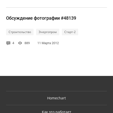
Обсуждение фотографии #48139
Строительство
Энергопром
Старт-2
4
889
11 Марта 2012
Homechart
Как это работает