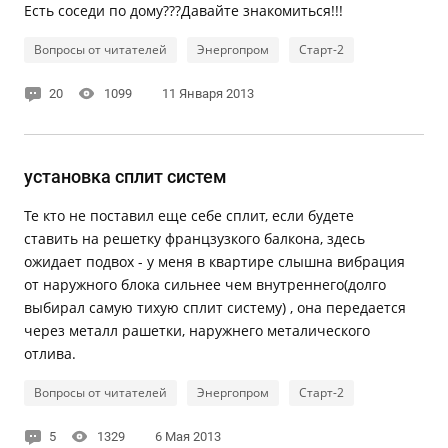
Есть соседи по дому???Давайте знакомиться!!!
Вопросы от читателей
Энергопром
Старт-2
20
1099
11 Января 2013
установка сплит систем
Те кто не поставил еще себе сплит, если будете
ставить на решетку францзузкого балкона, здесь
ожидает подвох - у меня в квартире слышна вибрация
от наружного блока сильнее чем внутреннего(долго
выбирал самую тихую сплит систему) , она передается
через металл рашетки, наружнего металического
отлива.
Вопросы от читателей
Энергопром
Старт-2
5
1329
6 Мая 2013