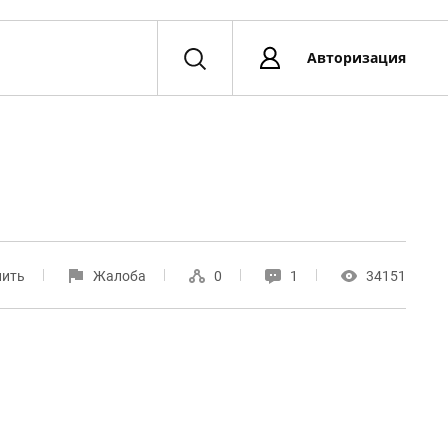
Авторизация
нить
Жалоба
0
1
34151