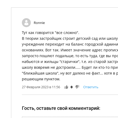
Ronnie
Тут как говорится "все сложно".
В теории застройщик строит детский сад или школу 
учреждение переходит на баланс городской админи
основаниях. Вот так. Имеет значение адрес прописк
запросто пошлют подальше, то есть туда, где вы пр
набьются и жильцы "старички", т.е. из старой застр
школу вовремя не достроили..... Будет ли кто-то п
"ближайшая школа", ну вот далеко не факт... хотя в 
решающим пунктом.
27 Февраля 2023 в 11:56
0
Ответить
Гость, оставьте свой комментарий: